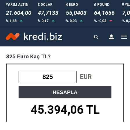
YARIM ALTIN
$ DOLAR
€ EURO
£ POUND
¥ Y
21.604,00
47,7133
55,0403
64,1656
7,
% 1,68
% 0,17
% 0,03
% -0,03
% 0,
825 Euro Kaç TL?
EUR
HESAPLA
45.394,06 TL