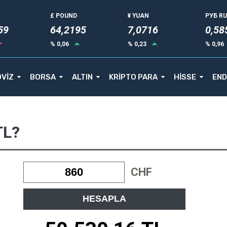
£ POUND
¥ YUAN
РУБ R
59
64,2195
7,0716
0,58
% 0,06
% 0,23
% 0,96
VİZ
BORSA
ALTIN
KRİPTO PARA
HİSSE
END
TL?
CHF
HESAPLA