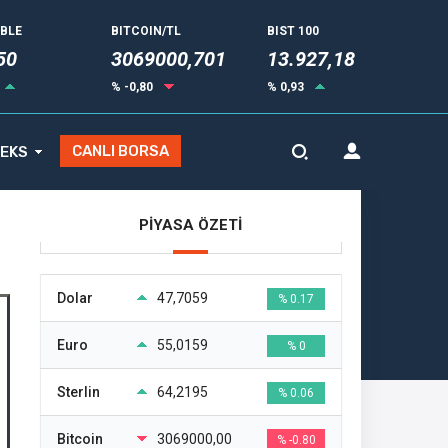
UBLE
BITCOIN/TL
BIST 100
50
3069000,701
13.927,18
% -0,80
% 0,93
CANLI BORSA
EKS
PİYASA ÖZETİ
Dolar
47,7059
% 0.17
Euro
55,0159
% 0
Sterlin
64,2195
% 0.06
Bitcoin
3069000,00
% -0.80