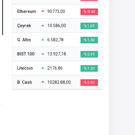
Ethereum
90773,00
% -0.40
Çeyrek
10.586,00
% 1,09
G. Altın
6.582,78
% 1,40
BIST 100
13.927,18
% 0,93
Litecoin
2176.86
% 1.20
B. Cash
10282.88,00
% 0.00