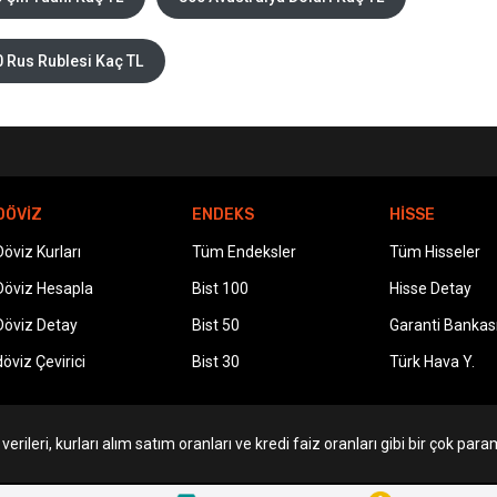
 Rus Rublesi Kaç TL
DÖVİZ
ENDEKS
HİSSE
Döviz Kurları
Tüm Endeksler
Tüm Hisseler
Döviz Hesapla
Bist 100
Hisse Detay
Döviz Detay
Bist 50
Garanti Bankas
döviz Çevirici
Bist 30
Türk Hava Y.
erileri, kurları alım satım oranları ve kredi faiz oranları gibi bir çok param