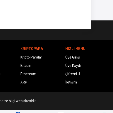
KRİPTOPARA
HIZLI MENÜ
Kripto Paralar
Üye Girişi
Bitcoin
Üye Kaydı
ı
Ethereum
Şifremi U.
XRP
İletişim
etre bilgi web sitesidir.