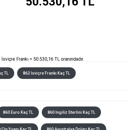
50.530,16 TL
İsviçre Frankı = 50.530,16 TL oranındadır.
aç TL
862 İsviçre Frankı Kaç TL
860 Euro Kaç TL
860 İngiliz Sterlini Kaç TL
 Çin Yuanı Kaç TL
860 Avustralya Doları Kaç TL