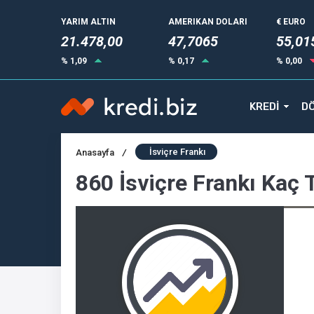
YARIM ALTIN
AMERIKAN DOLARI
€ EURO
21.478,00
47,7065
55,01
% 1,09
% 0,17
% 0,00
KREDİ
DÖ
İsviçre Frankı
Anasayfa
/
860 İsviçre Frankı Kaç 