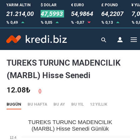
YARIM ALTIN
$ DOLAR
€ EURO
£ POUND
¥ Y
21.214,00
47,5993
54,9864
64,2207
7,
% 0,49
% 0,05
% -0,07
% 0,13
% 0,
TUREKS TURUNC MADENCILIK
(MARBL) Hisse Senedi
12.08₺
()
BUGÜN
BU HAFTA
BU AY
BU YIL
12 YILLIK
TUREKS TURUNC MADENCILIK
(MARBL) Hisse Senedi Günlük
12.4