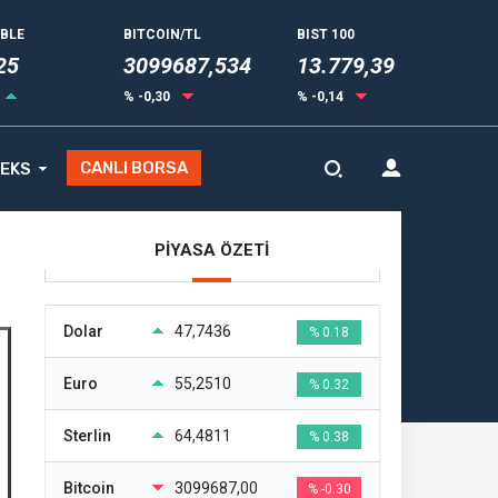
UBLE
BITCOIN/TL
BIST 100
35
3099687,534
13.779,39
% -0,30
% -0,14
CANLI BORSA
EKS
PİYASA ÖZETİ
Dolar
47,7436
% 0.18
Euro
55,2510
% 0.32
Sterlin
64,4811
% 0.38
Bitcoin
3099687,00
% -0.30