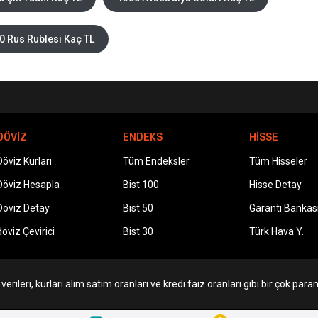
0 Rus Rublesi Kaç TL
DÖVİZ
ENDEKS
HİSSE
Döviz Kurları
Tüm Endeksler
Tüm Hisseler
Döviz Hesapla
Bist 100
Hisse Detay
Döviz Detay
Bist 50
Garanti Bankas
döviz Çevirici
Bist 30
Türk Hava Y.
erileri, kurları alım satım oranları ve kredi faiz oranları gibi bir çok param