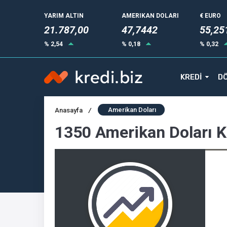
YARIM ALTIN
AMERIKAN DOLARI
€ EURO
21.787,00
47,7442
55,25
% 2,54
% 0,18
% 0,32
KREDİ
DÖ
Amerikan Doları
Anasayfa
/
1350 Amerikan Doları 