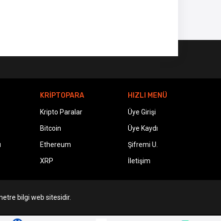
KRİPTOPARA
HIZLI MENÜ
Kripto Paralar
Üye Girişi
Bitcoin
Üye Kaydı
ı
Ethereum
Şifremi U.
XRP
İletişim
etre bilgi web sitesidir.