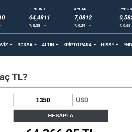
£ POUND
¥ YUAN
РУБ R
11
64,4811
7,0812
0,58
% 0,38
% 0,29
% 0,65
VİZ
BORSA
ALTIN
KRİPTO PARA
HİSSE
END
Kaç TL?
USD
HESAPLA