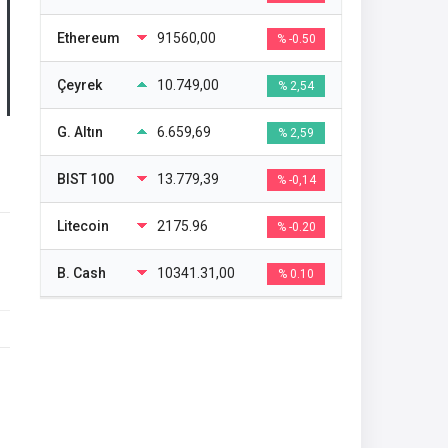
Ethereum
91560,00
% -0.50
Çeyrek
10.749,00
% 2,54
G. Altın
6.659,69
% 2,59
BIST 100
13.779,39
% -0,14
Litecoin
2175.96
% -0.20
B. Cash
10341.31,00
% 0.10