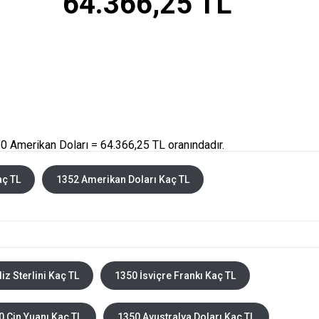
64.366,25 TL
0 Amerikan Doları = 64.366,25 TL oranındadır.
aç TL
1352 Amerikan Doları Kaç TL
liz Sterlini Kaç TL
1350 İsviçre Frankı Kaç TL
0 Çin Yuanı Kaç TL
1350 Avustralya Doları Kaç TL