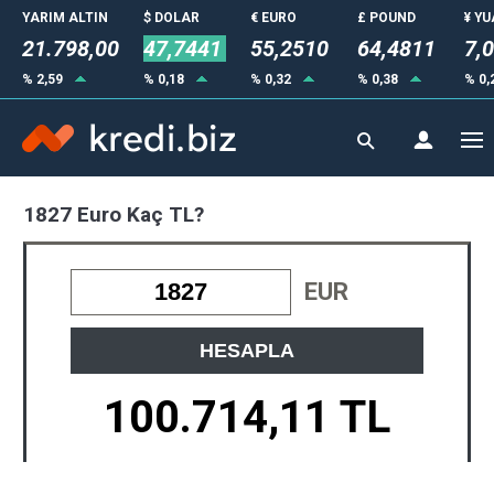
YARIM ALTIN
$ DOLAR
€ EURO
£ POUND
¥ Y
21.798,00
47,7441
55,2510
64,4811
7,
% 2,59
% 0,18
% 0,32
% 0,38
% 0,
1827 Euro Kaç TL?
EUR
HESAPLA
100.714,11 TL