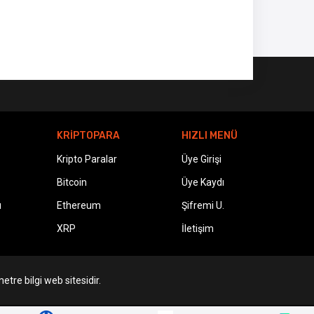
KRİPTOPARA
HIZLI MENÜ
Kripto Paralar
Üye Girişi
Bitcoin
Üye Kaydı
ı
Ethereum
Şifremi U.
XRP
İletişim
etre bilgi web sitesidir.