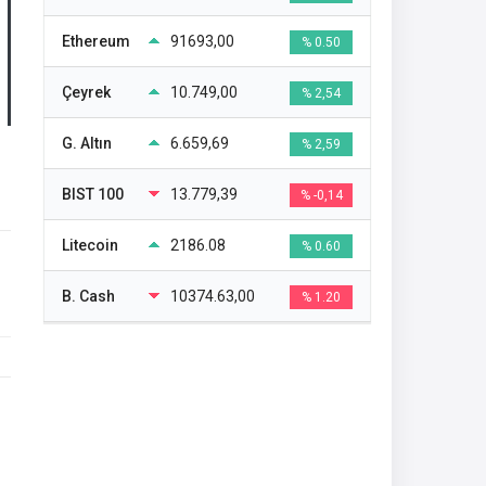
Ethereum
91693,00
% 0.50
Çeyrek
10.749,00
% 2,54
G. Altın
6.659,69
% 2,59
BIST 100
13.779,39
% -0,14
Litecoin
2186.08
% 0.60
B. Cash
10374.63,00
% 1.20