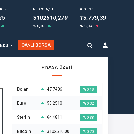
UBLE
BITCOIN/TL
BIST 100
25
3102510,270
13.779,39
% 0,20
% -0,14
CANLI BORSA
EKS
PİYASA ÖZETİ
Dolar
47,7436
% 0.18
Euro
55,2510
% 0.32
Sterlin
64,4811
% 0.38
Bitcoin
3102510,00
% 0.20