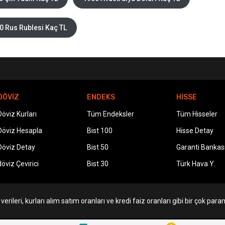
0 Rus Rublesi Kaç TL
DÖVİZ
ENDEKS
HİSSE
Döviz Kurları
Tüm Endeksler
Tüm Hisseler
Döviz Hesapla
Bist 100
Hisse Detay
Döviz Detay
Bist 50
Garanti Bankas
döviz Çevirici
Bist 30
Türk Hava Y.
erileri, kurları alım satım oranları ve kredi faiz oranları gibi bir çok param