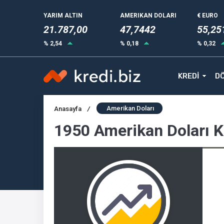
YARIM ALTIN
AMERIKAN DOLARI
€ EURO
21.787,00
47,7442
55,25
% 2,54
% 0,18
% 0,32
KREDİ
DÖ
Amerikan Doları
Anasayfa
/
1950 Amerikan Doları 