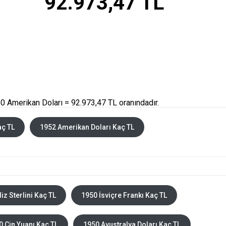
92.973,47 TL
0 Amerikan Doları = 92.973,47 TL oranındadır.
aç TL
1952 Amerikan Doları Kaç TL
liz Sterlini Kaç TL
1950 İsviçre Frankı Kaç TL
0 Çin Yuanı Kaç TL
1950 Avustralya Doları Kaç TL