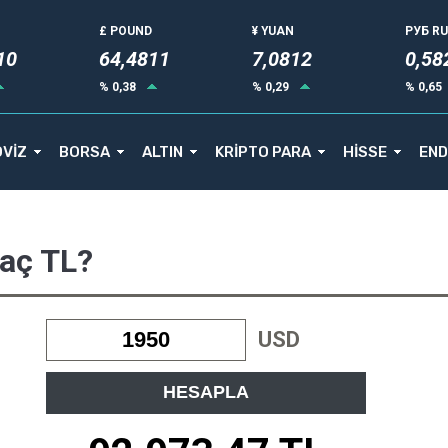
£ POUND
¥ YUAN
РУБ R
10
64,4811
7,0812
0,58
% 0,38
% 0,29
% 0,65
VİZ
BORSA
ALTIN
KRİPTO PARA
HİSSE
END
Kaç TL?
USD
HESAPLA