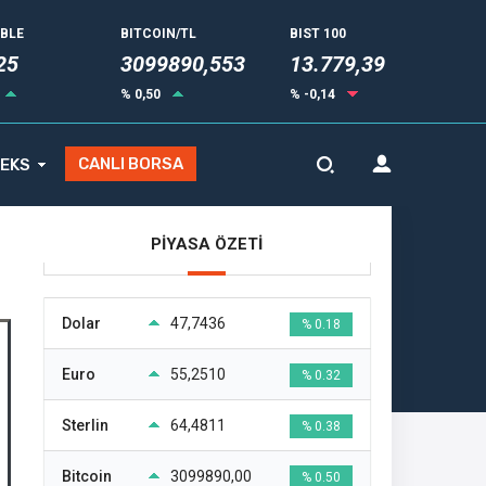
UBLE
BITCOIN/TL
BIST 100
34
3099890,553
13.779,39
% 0,50
% -0,14
CANLI BORSA
EKS
PİYASA ÖZETİ
Dolar
47,7436
% 0.18
Euro
55,2510
% 0.32
Sterlin
64,4811
% 0.38
Bitcoin
3099890,00
% 0.50