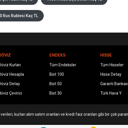
0 Rus Rublesi Kaç TL
DÖVİZ
ENDEKS
HİSSE
Döviz Kurları
Tüm Endeksler
Tüm Hisseler
Döviz Hesapla
Bist 100
Hisse Detay
Döviz Detay
Bist 50
Garanti Bankas
döviz Çevirici
Bist 30
Türk Hava Y.
erileri, kurları alım satım oranları ve kredi faiz oranları gibi bir çok param