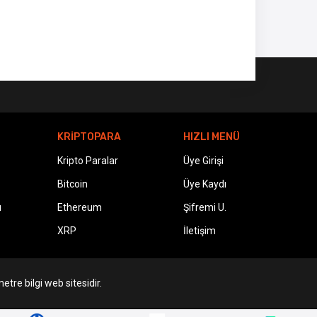
KRİPTOPARA
HIZLI MENÜ
Kripto Paralar
Üye Girişi
Bitcoin
Üye Kaydı
ı
Ethereum
Şifremi U.
XRP
İletişim
etre bilgi web sitesidir.