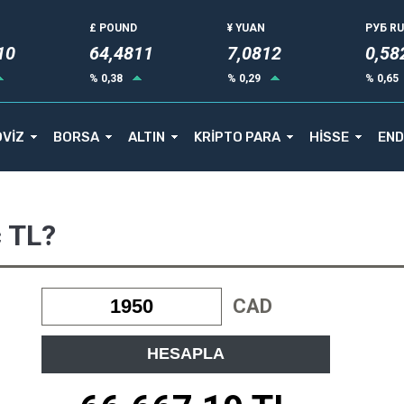
£ POUND
¥ YUAN
РУБ R
15
64,4811
7,0812
0,58
% 0,38
% 0,29
% 0,65
VİZ
BORSA
ALTIN
KRİPTO PARA
HİSSE
END
ç TL?
CAD
HESAPLA