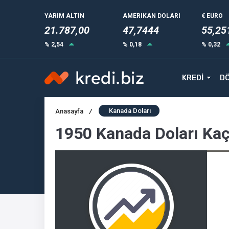
YARIM ALTIN
AMERIKAN DOLARI
€ EURO
21.787,00
47,7444
55,25
% 2,54
% 0,18
% 0,32
KREDİ
DÖ
Kanada Doları
Anasayfa
/
1950 Kanada Doları Ka