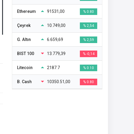
Ethereum
91531,00
% 0.80
Çeyrek
10.749,00
% 2,54
G. Altın
6.659,69
% 2,59
BIST 100
13.779,39
% -0,14
Litecoin
2187.7
% 0.10
B. Cash
10350.51,00
% 0.80