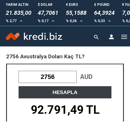
YARIM ALTIN
$ DOLAR
€ EURO
£ POUND
¥ Y
21.835,00
47,7061
55,1588
64,3924
7,
% 2,77
% 0,17
% 0,26
% 0,33
% 0,
2756 Avustralya Doları Kaç TL?
AUD
HESAPLA
92.791,49 TL