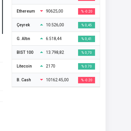
Ethereum
90625,00
% -0.20
Çeyrek
10.526,00
% 0,45
G. Altın
6.518,44
% 0,41
BIST 100
13.798,82
% 0,70
Litecoin
2170
% 0.70
B. Cash
10162.45,00
% -0.20