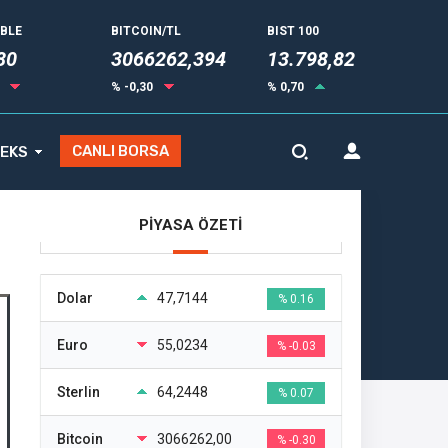
UBLE
BITCOIN/TL
BIST 100
82
3066262,394
13.798,82
4
% -0,30
% 0,70
CANLI BORSA
EKS
PİYASA ÖZETİ
Dolar
47,7144
% 0.16
Euro
55,0234
% -0.03
Sterlin
64,2448
% 0.07
Bitcoin
3066262,00
% -0.30