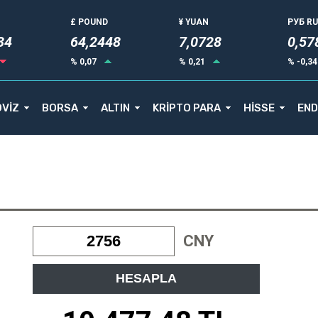
£ POUND
¥ YUAN
РУБ R
33
64,2448
7,0728
0,57
% 0,07
% 0,21
% -0,3
VİZ
BORSA
ALTIN
KRİPTO PARA
HİSSE
END
CNY
HESAPLA