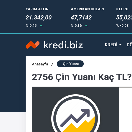
YARIM ALTIN
AMERIKAN DOLARI
€ EURO
21.342,00
47,7142
55,02
% 0,45
% 0,16
% -0,03
KREDİ
DÖ
Çin Yuanı
Anasayfa
/
2756 Çin Yuanı Kaç TL?