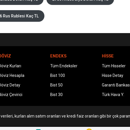
6 Rus Rublesi Kaç TL
DÖVİZ
ENDEKS
HİSSE
Döviz Kurları
Tüm Endeksler
Tüm Hisseler
Döviz Hesapla
Bist 100
Hisse Detay
Döviz Detay
Bist 50
Garanti Bankas
döviz Çevirici
Bist 30
Türk Hava Y.
erileri, kurları alım satım oranları ve kredi faiz oranları gibi bir çok param