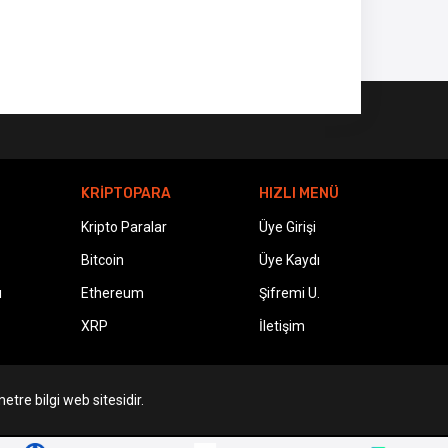
KRİPTOPARA
HIZLI MENÜ
Kripto Paralar
Üye Girişi
Bitcoin
Üye Kaydı
ı
Ethereum
Şifremi U.
XRP
İletişim
etre bilgi web sitesidir.