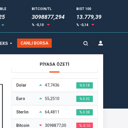
UBLE
BITCOIN/TL
BIST 100
32
3098877,294
13.779,39
% -0,10
% -0,14
CANLI BORSA
EKS
PİYASA ÖZETİ
Dolar
47,7436
% 0.18
Euro
55,2510
% 0.32
Sterlin
64,4811
% 0.38
Bitcoin
3098877,00
% -0.10