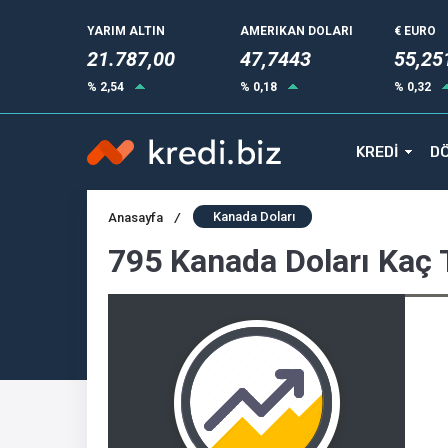
YARIM ALTIN
AMERIKAN DOLARI
€ EURO
21.787,00
47,7443
55,25
% 2,54
% 0,18
% 0,32
KREDİ
DÖ
Kanada Doları
Anasayfa
/
795 Kanada Doları Kaç 