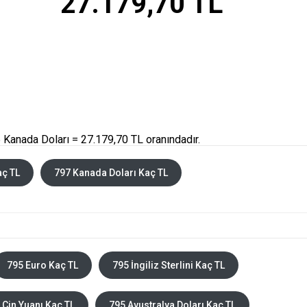
27.179,70 TL
 Kanada Doları = 27.179,70 TL oranındadır.
aç TL
797 Kanada Doları Kaç TL
795 Euro Kaç TL
795 İngiliz Sterlini Kaç TL
 Çin Yuanı Kaç TL
795 Avustralya Doları Kaç TL