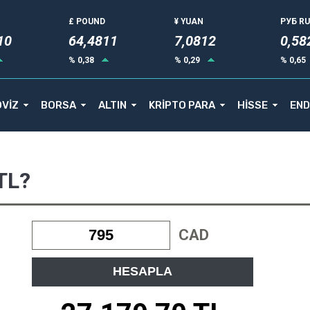
£ POUND
¥ YUAN
РУБ R
14
64,4811
7,0812
0,58
% 0,38
% 0,29
% 0,65
VİZ
BORSA
ALTIN
KRİPTO PARA
HİSSE
END
TL?
CAD
HESAPLA