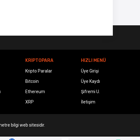
KRİPTOPARA
HIZLI MENÜ
Kripto Paralar
Üye Girişi
Bitcoin
Üye Kaydı
ı
Ethereum
Şifremi U.
XRP
İletişim
etre bilgi web sitesidir.