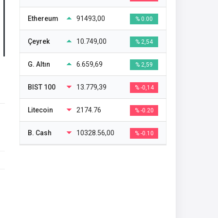
Ethereum
91493,00
% 0.00
Çeyrek
10.749,00
% 2,54
G. Altın
6.659,69
% 2,59
BIST 100
13.779,39
% -0,14
Litecoin
2174.76
% -0.20
B. Cash
10328.56,00
% -0.10