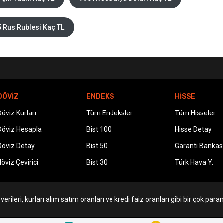
 Rus Rublesi Kaç TL
DÖVİZ
ENDEKS
HİSSE
Döviz Kurları
Tüm Endeksler
Tüm Hisseler
Döviz Hesapla
Bist 100
Hisse Detay
Döviz Detay
Bist 50
Garanti Bankas
döviz Çevirici
Bist 30
Türk Hava Y.
erileri, kurları alım satım oranları ve kredi faiz oranları gibi bir çok param