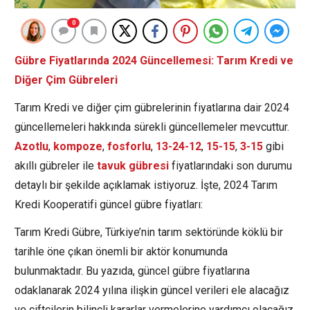
0
Gübre Fiyatlarında 2024 Güncellemesi: Tarım Kredi ve
Diğer Çim Gübreleri
Tarım Kredi ve diğer çim gübrelerinin fiyatlarına dair 2024
güncellemeleri hakkında sürekli güncellemeler mevcuttur.
Azotlu
,
kompoze
,
fosforlu
,
13-24-12
,
15-15
,
3-15
gibi
akıllı gübreler ile
tavuk gübresi
fiyatlarındaki son durumu
detaylı bir şekilde açıklamak istiyoruz. İşte, 2024 Tarım
Kredi Kooperatifi güncel gübre fiyatları:
Tarım Kredi Gübre, Türkiye’nin tarım sektöründe köklü bir
tarihle öne çıkan önemli bir aktör konumunda
bulunmaktadır. Bu yazıda, güncel gübre fiyatlarına
odaklanarak 2024 yılına ilişkin güncel verileri ele alacağız
ve çiftçilerin bilinçli kararlar vermelerine yardımcı olacağız.