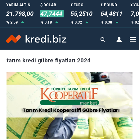
YARIM ALTIN
$ DOLAR
€ EURO
£ POUND
¥ Y
21.798,00
47,7444
55,2510
64,4811
7,
% 2,59
% 0,18
% 0,32
% 0,38
% 0,
tarım kredi gübre fiyatları 2024