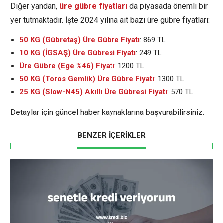
Diğer yandan,
üre gübre fiyatları
da piyasada önemli bir
yer tutmaktadır. İşte 2024 yılına ait bazı üre gübre fiyatları:
50 KG (Gübretaş) Üre Gübre Fiyatı
: 869 TL
10 KG (İGSAŞ) Üre Gübresi Fiyatı
: 249 TL
Üre Gübre (Ege %46) Fiyatı
: 1200 TL
50 KG (Toros Gemlik) Üre Gübre Fiyatı
: 1300 TL
25 KG (Slow-N45) Akıllı Üre Gübresi Fiyatı
: 570 TL
Detaylar için güncel haber kaynaklarına başvurabilirsiniz.
BENZER İÇERİKLER